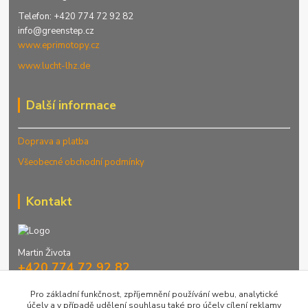
Telefon: +420 774 72 92 82
info@greenstep.cz
www.eprimotopy.cz
www.lucht-lhz.de
Další informace
Doprava a platba
Všeobecné obchodní podmínky
Kontakt
Martin Života
+420 774 72 92 82
Denně 9-16 hod.
Pro základní funkčnost, zpříjemnění používání webu, analytické
účely a v případě udělení souhlasu také pro účely cílení reklamy
info@greenstep.cz