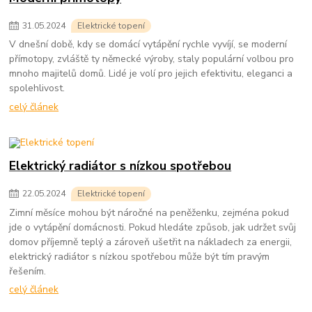
31
.
05
.
2024
Elektrické topení
V dnešní době, kdy se domácí vytápění rychle vyvíjí, se moderní
přímotopy, zvláště ty německé výroby, staly populární volbou pro
mnoho majitelů domů. Lidé je volí pro jejich efektivitu, eleganci a
spolehlivost.
celý článek
Elektrický radiátor s nízkou spotřebou
22
.
05
.
2024
Elektrické topení
Zimní měsíce mohou být náročné na peněženku, zejména pokud
jde o vytápění domácnosti. Pokud hledáte způsob, jak udržet svůj
domov příjemně teplý a zároveň ušetřit na nákladech za energii,
elektrický radiátor s nízkou spotřebou může být tím pravým
řešením.
celý článek