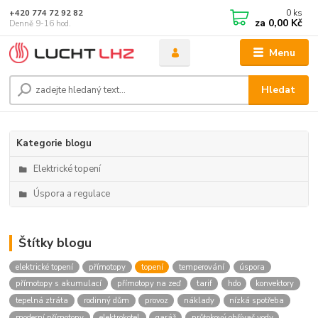
0
ks
+420 774 72 92 82
za
0,00 Kč
Denně 9-16 hod.
Menu
Hledat
Kategorie blogu
Elektrické topení
Úspora a regulace
Štítky blogu
elektrické topení
přímotopy
topení
temperování
úspora
přímotopy s akumulací
přímotopy na zeď
tarif
hdo
konvektory
tepelná ztráta
rodinný dům
provoz
náklady
nízká spotřeba
moderní přímotopy
elektrokotel
garáž
průtokový ohřívač vody