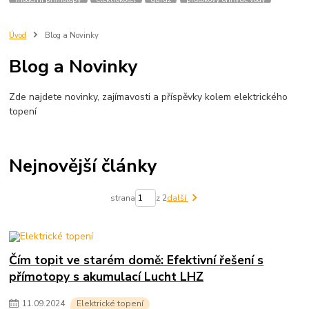
průtokáč
topené rohože
přímotopy do bytu
elektrické topení do bytu
infrapanely
ceny energie
topení v bytě
topení elektřinou
Úvod
Blog a Novinky
topení plynem
nízkoenergetický přímotop
dům
fve
fotovoltaika
Blog a Novinky
sdílení elektřiny z fve
Zde najdete novinky, zajímavosti a příspěvky kolem elektrického
topení
Nejnovější články
strana
z 2
další
Čím topit ve starém domě: Efektivní řešení s
přímotopy s akumulací Lucht LHZ
11
.
09
.
2024
Elektrické topení