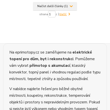
Načíst další články (1)
strana
z 2
další
Na eprimotopy.cz se zaměřujeme na
elektrické
topení pro dům, byt i rekonstrukci
. Pomůžeme
vám vybrat
přímotop s akumulací
, klasický
konvektor, topný panel i vhodnou regulaci podle typu
místnosti, tepelné ztráty a způsobu používání.
V nabídce najdete řešení pro běžné obytné
místnosti, koupelny, rekonstrukce, temperování
objektů i prostory s nepravidelným provozem. Pokud
si nejste jistí výkonem nebo vhodným typem topení,