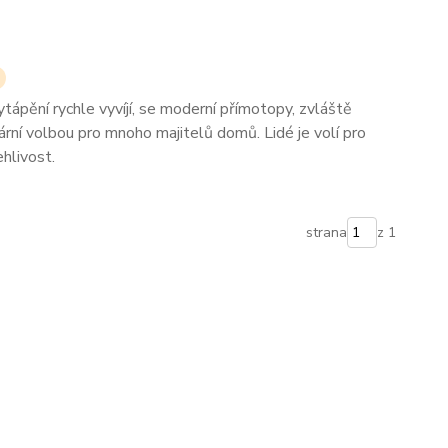
tápění rychle vyvíjí, se moderní přímotopy, zvláště
rní volbou pro mnoho majitelů domů. Lidé je volí pro
ehlivost.
strana
z 1