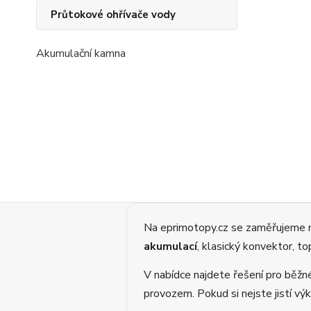
Průtokové ohřívače vody
Akumulační kamna
Na eprimotopy.cz se zaměřujeme
akumulací
, klasický konvektor, t
V nabídce najdete řešení pro běžn
provozem. Pokud si nejste jistí v