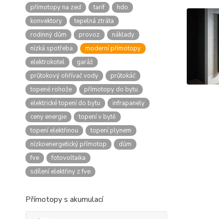
přímotopy na zeď
tarif
hdo
konvektory
tepelná ztráta
rodinný dům
provoz
náklady
nízká spotřeba
moderní přímotopy
elektrokotel
garáž
průtokový ohřívač vody
průtokáč
topené rohože
přímotopy do bytu
elektrické topení do bytu
infrapanely
ceny energie
topení v bytě
topení elektřinou
topení plynem
nízkoenergetický přímotop
dům
fve
fotovoltaika
sdílení elektřiny z fve
Přímotopy s akumulací