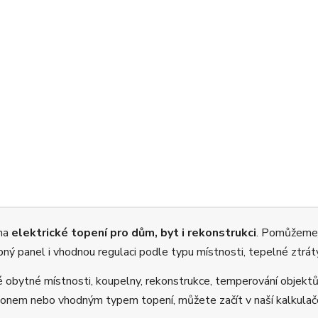
 na
elektrické topení pro dům, byt i rekonstrukci
. Pomůžeme
opný panel i vhodnou regulaci podle typu místnosti, tepelné ztrát
é obytné místnosti, koupelny, rekonstrukce, temperování objektů
ýkonem nebo vhodným typem topení, můžete začít v naší kalkula