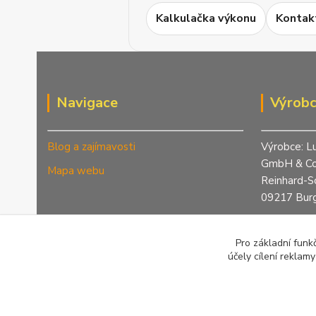
Kalkulačka výkonu
Kontak
Navigace
Výrob
Blog a zajímavosti
Výrobce: L
GmbH & Co
Mapa webu
Reinhard-S
09217 Burg
Telefon: +
info@green
Pro základní funk
www.eprim
účely cílení reklam
www.lucht-