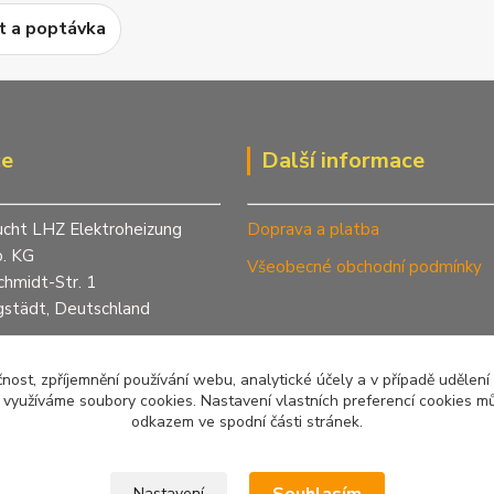
t a poptávka
ce
Další informace
ucht LHZ Elektroheizung
Doprava a platba
. KG
Všeobecné obchodní podmínky
chmidt-Str. 1
städt, Deutschland
420 774 72 92 82
step.cz
čnost, zpříjemnění používání webu, analytické účely a v případě udělení
otopy.cz
y využíváme soubory cookies. Nastavení vlastních preferencí cookies mů
odkazem ve spodní části stránek.
lhz.de
Nastavení