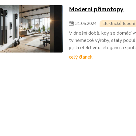
Moderní přímotopy
31
.
05
.
2024
Elektrické topení
V dnešní době, kdy se domácí vy
ty německé výroby, staly populá
jejich efektivitu, eleganci a spol
celý článek