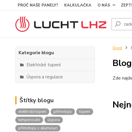
PROČ NAŠE PANELY?
KALKULAČKA
O NÁS
ZEPT
Úvod
B
Kategorie blogu
Blog
Elektrické topení
Úspora a regulace
Zde najde
Štítky blogu
Nejn
elektrické topení
přímotopy
topení
temperování
úspora
přímotopy s akumulací