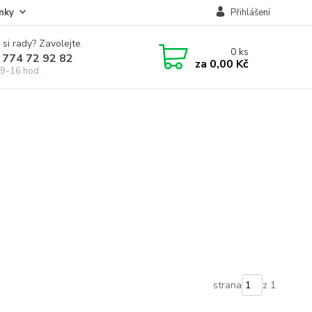
nky
Přihlášení
 si rady? Zavolejte.
0
ks
 774 72 92 82
za
0,00 Kč
9-16 hod.
strana
z 1