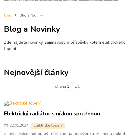
průtokáč
topené rohože
přímotopy do bytu
elektrické topení do bytu
infrapanely
ceny energie
topení v bytě
topení elektřinou
Úvod
Blog a Novinky
topení plynem
nízkoenergetický přímotop
dům
fve
fotovoltaika
Blog a Novinky
sdílení elektřiny z fve
Zde najdete novinky, zajímavosti a příspěvky kolem elektrického
topení
Nejnovější články
strana
z 1
Elektrický radiátor s nízkou spotřebou
22
.
05
.
2024
Elektrické topení
Zimní měsíce mohou být náročné na peněženku, zejména pokud