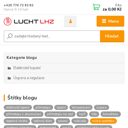
0
ks
+420 774 72 92 82
za
0,00 Kč
Denně 9-16 hod.
Menu
Hledat
Kategorie blogu
Elektrické topení
Úspora a regulace
Štítky blogu
elektrické topení
přímotopy
topení
temperování
úspora
přímotopy s akumulací
přímotopy na zeď
tarif
hdo
konvektory
tepelná ztráta
rodinný dům
provoz
náklady
nízká spotřeba
moderní přímotopy
elektrokotel
garáž
průtokový ohřívač vody