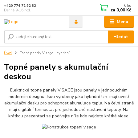
0
ks
+420 774 72 92 82
za
0,00 Kč
Denně 9-16 hod.
Menu
Hledat
Úvod
Topné panely Visage - hybridní
Topné panely s akumulační
deskou
Elektrické topné panely VISAGE jsou panely v jednoduchém
moderním designu. Jsou vyrobeny jako hybridní tzn. mají uvnitř
akumulační desku pro schopnost akumulace tepla. Na čelní straně
mají digitální termostat pro jednoduché nastavení teploty. Na
krátkou prezentaci se podívejte níže kde najdete krátké video.