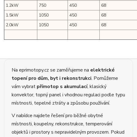
1.2kW
750
450
68
1.5kW
1050
450
68
2.0kW
1050
450
68
Na eprimotopy.cz se zaměřujeme na
elektrické
topení pro dům, byt i rekonstrukci
. Pomůžeme
vám vybrat
přímotop s akumulací
, klasický
konvektor, topný panel i vhodnou regulaci podle typu
místnosti, tepelné ztráty a způsobu používání.
V nabídce najdete řešení pro běžné obytné
místnosti, koupelny, rekonstrukce, temperování
objektů i prostory s nepravidelným provozem. Pokud