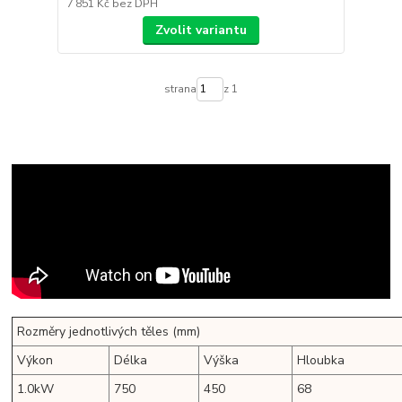
7 851 Kč
bez DPH
Zvolit variantu
strana
z 1
Rozměry jednotlivých těles (mm)
Výkon
Délka
Výška
Hloubka
1.0kW
750
450
68