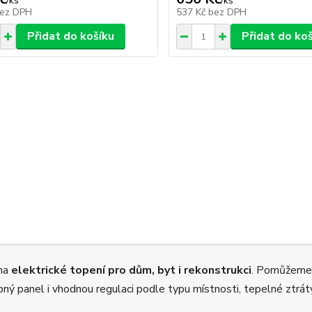
/
ks
/
ks
ez DPH
537 Kč
bez DPH
Přidat do košíku
Přidat do ko
 na
elektrické topení pro dům, byt i rekonstrukci
. Pomůžeme
opný panel i vhodnou regulaci podle typu místnosti, tepelné ztrát