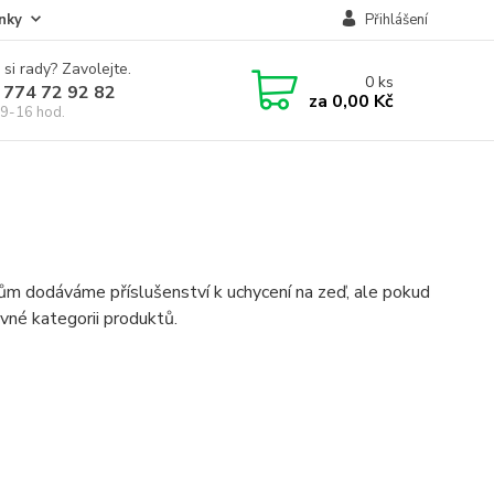
nky
Přihlášení
 si rady? Zavolejte.
0
ks
 774 72 92 82
za
0,00 Kč
9-16 hod.
m dodáváme příslušenství k uchycení na zeď, ale pokud
vné kategorii produktů.