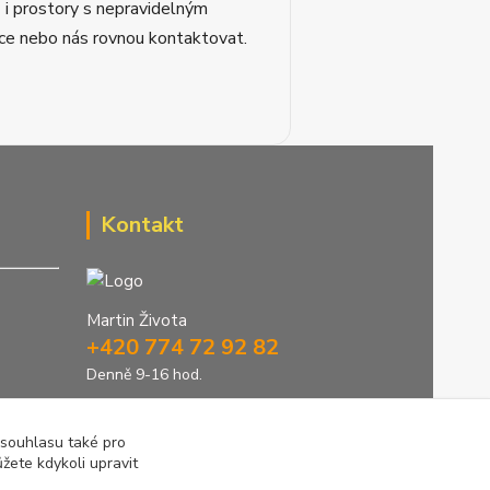
 i prostory s nepravidelným
čce nebo nás rovnou kontaktovat.
Kontakt
Martin Života
+420 774 72 92 82
Denně 9-16 hod.
info@greenstep.cz
 souhlasu také pro
žete kdykoli upravit