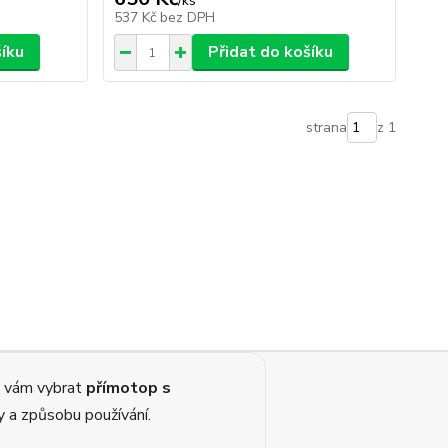
/
ks
537 Kč
bez DPH
šíku
Přidat do košíku
strana
z 1
 vám vybrat
přímotop s
y a způsobu používání.