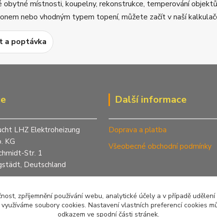
é obytné místnosti, koupelny, rekonstrukce, temperování objektů
ýkonem nebo vhodným typem topení, můžete začít v naší kalkula
t a poptávka
ce
Další informace
ucht LHZ Elektroheizung
Doprava a platba
. KG
Všeobecné obchodní podmínky
chmidt-Str. 1
städt, Deutschland
420 774 72 92 82
step.cz
čnost, zpříjemnění používání webu, analytické účely a v případě udělení
otopy.cz
y využíváme soubory cookies. Nastavení vlastních preferencí cookies mů
odkazem ve spodní části stránek.