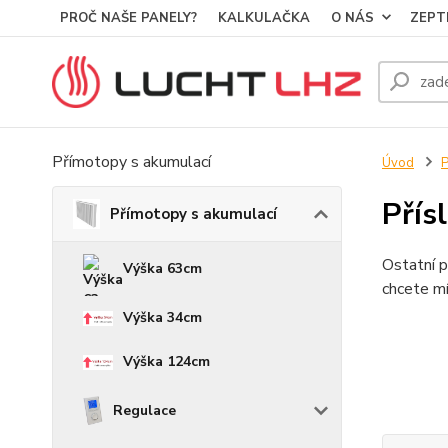
PROČ NAŠE PANELY?
KALKULAČKA
O NÁS
ZEPT
Přímotopy s akumulací
Úvod
P
Přís
Přímotopy s akumulací
Ostatní 
Výška 63cm
chcete mí
Výška 34cm
Výška 124cm
Regulace