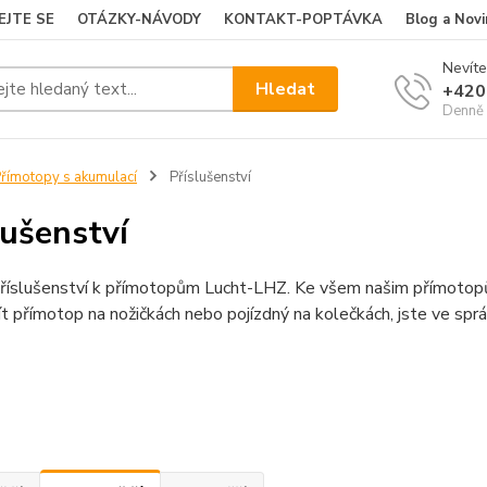
EJTE SE
OTÁZKY-NÁVODY
KONTAKT-POPTÁVKA
Blog a Novi
Nevíte
Hledat
+420
Denně 
římotopy s akumulací
Příslušenství
lušenství
příslušenství k přímotopům Lucht-LHZ. Ke všem našim přímotopů
t přímotop na nožičkách nebo pojízdný na kolečkách, jste ve sprá