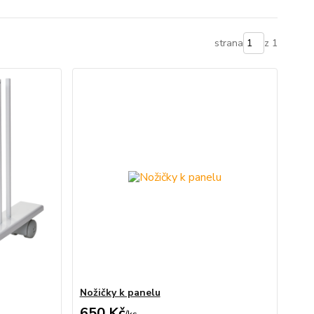
strana
z 1
Nožičky k panelu
650 Kč