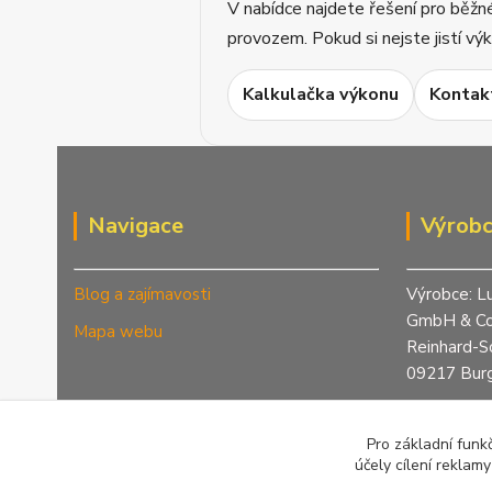
V nabídce najdete řešení pro běžn
provozem. Pokud si nejste jistí v
Kalkulačka výkonu
Kontak
Navigace
Výrob
Blog a zajímavosti
Výrobce: L
GmbH & Co
Mapa webu
Reinhard-S
09217 Burg
Telefon: +
info@green
Pro základní funk
www.eprim
účely cílení reklam