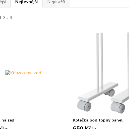
jší
Nejlevnější
Nejdražší
1-3 z 3
 na zeď
Kolečka pod topný panel
č
650 Kč