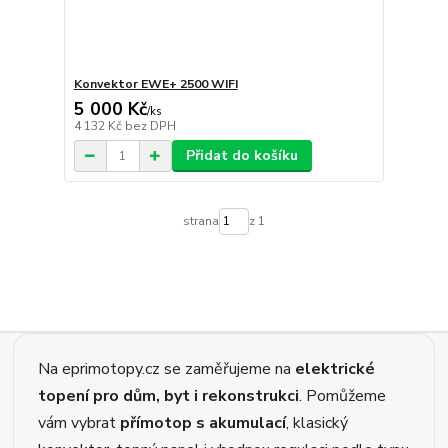
Konvektor EWE+ 2500 WIFI
5 000 Kč
/
ks
4 132 Kč
bez DPH
Přidat do košíku
strana
z 1
Na eprimotopy.cz se zaměřujeme na
elektrické
topení pro dům, byt i rekonstrukci
. Pomůžeme
vám vybrat
přímotop s akumulací
, klasický