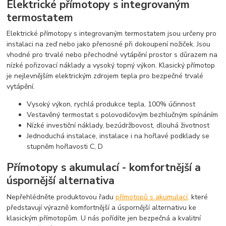
Elektrické přímotopy s integrovaným
termostatem
Elektrické přímotopy s integrovaným termostatem jsou určeny pro
instalaci na zeď nebo jako přenosné při dokoupení nožiček. Jsou
vhodné pro trvalé nebo přechodné vytápění prostor s důrazem na
nízké pořizovací náklady a vysoký topný výkon. Klasický přímotop
je nejlevnějším elektrickým zdrojem tepla pro bezpečné trvalé
vytápění.
Vysoký výkon, rychlá produkce tepla, 100% účinnost
Vestavěný termostat s polovodičovým bezhlučným spínáním
Nízké investiční náklady, bezúdržbovost, dlouhá životnost
Jednoduchá instalace, instalace i na hořlavé podklady se
stupněm hořlavosti C, D
Přímotopy s akumulací - komfortnější a
úspornější alternativa
Nepřehlédněte produktovou řadu
přímotopů s akumulací,
které
představují výrazně komfortnější a úspornější alternativu ke
klasickým přímotopům. U nás pořídíte jen bezpečná a kvalitní