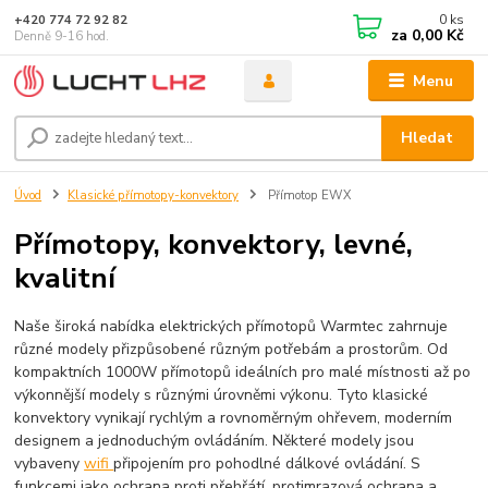
0
ks
+420 774 72 92 82
za
0,00 Kč
Denně 9-16 hod.
Menu
Hledat
Úvod
Klasické přímotopy-konvektory
Přímotop EWX
Přímotopy, konvektory, levné,
kvalitní
Naše široká nabídka elektrických přímotopů Warmtec zahrnuje
různé modely přizpůsobené různým potřebám a prostorům. Od
kompaktních 1000W přímotopů ideálních pro malé místnosti až po
výkonnější modely s různými úrovněmi výkonu. Tyto klasické
konvektory vynikají rychlým a rovnoměrným ohřevem, moderním
designem a jednoduchým ovládáním. Některé modely jsou
vybaveny
wifi
připojením pro pohodlné dálkové ovládání. S
funkcemi jako ochrana proti přehřátí, protimrazová ochrana a