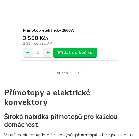
Přímotop elektrický 2500W
3 550 Kč
/
ks
2 934 Kč
bez DPH
Přidat do košíku
strana
z 1
Přímotopy a elektrické
konvektory
Široká nabídka přímotopů pro každou
domácnost
V naší nabídce najdete široký výběr
přímotopů
, které jsou ideální