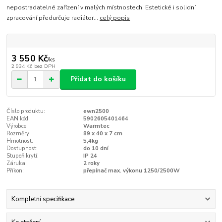
nepostradatelné zařízení v malých místnostech. Estetické i solidní
zpracování předurčuje radiátor...
celý popis
3 550 Kč
/
ks
2 934 Kč
bez DPH
Přidat do košíku
Číslo produktu:
ewn2500
EAN kód:
5902605401464
Výrobce:
Warmtec
Rozměry:
89 x 40 x 7 cm
Hmotnost:
5,4kg
Dostupnost:
do 10 dní
Stupeň krytí:
IP 24
Záruka:
2 roky
Příkon:
přepínač max. výkonu 1250/2500W
Kompletní specifikace