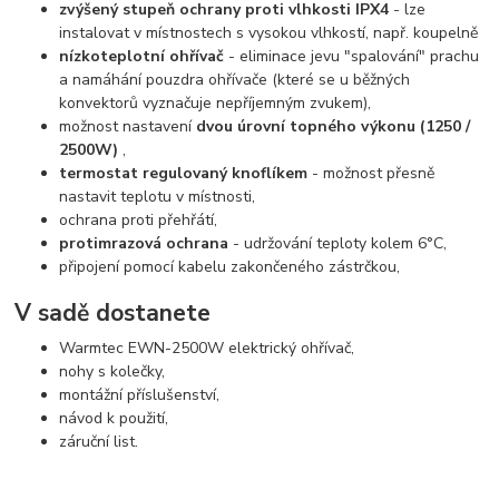
zvýšený stupeň ochrany proti vlhkosti IPX4
- lze
instalovat v místnostech s vysokou vlhkostí, např. koupelně
nízkoteplotní ohřívač
- eliminace jevu "spalování" prachu
a namáhání pouzdra ohřívače (které se u běžných
konvektorů vyznačuje nepříjemným zvukem),
možnost nastavení
dvou úrovní topného výkonu (1250 /
2500W)
,
termostat regulovaný knoflíkem
- možnost přesně
nastavit teplotu v místnosti,
ochrana proti přehřátí,
protimrazová ochrana
- udržování teploty kolem 6°C,
připojení pomocí kabelu zakončeného zástrčkou,
V sadě dostanete
Warmtec EWN-2500W elektrický ohřívač,
nohy s kolečky,
montážní příslušenství,
návod k použití,
záruční list.