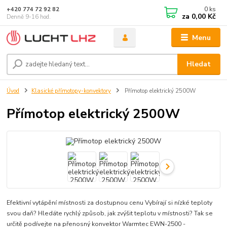
0
ks
+420 774 72 92 82
za
0,00 Kč
Denně 9-16 hod.
Menu
Hledat
Úvod
Klasické přímotopy-konvektory
Přímotop elektrický 2500W
Přímotop elektrický 2500W
Efektivní vytápění místnosti za dostupnou cenu Vybírají si nízké teploty
svou daň? Hledáte rychlý způsob, jak zvýšit teplotu v místnosti? Tak se
určitě podívejte na přenosný konvektor Warmtec EWN-2500 -