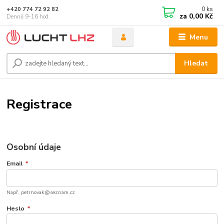
0
ks
+420 774 72 92 82
za
0,00 Kč
Denně 9-16 hod.
Menu
Hledat
Registrace
Osobní údaje
Email
*
Např. petrnovak@seznam.cz
Heslo
*