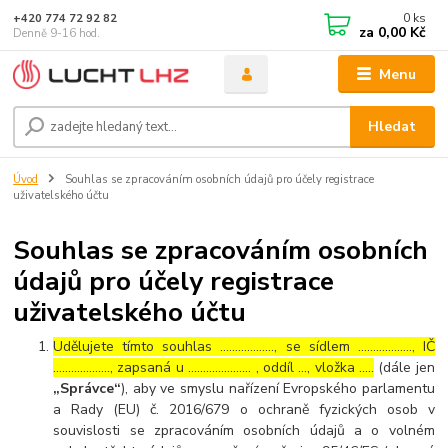
0
ks
+420 774 72 92 82
za
0,00 Kč
Denně 9-16 hod.
Menu
Hledat
Úvod
Souhlas se zpracováním osobních údajů pro účely registrace
uživatelského účtu
Souhlas se zpracováním osobních
údajů pro účely registrace
uživatelského účtu
Udělujete tímto souhlas ……………..., se sídlem ………………, IČ
………………., zapsaná u ………………… , oddíl …, vložka …..
(dále jen
„Správce“
), aby ve smyslu nařízení Evropského parlamentu
a Rady (EU) č. 2016/679 o ochraně fyzických osob v
souvislosti se zpracováním osobních údajů a o volném