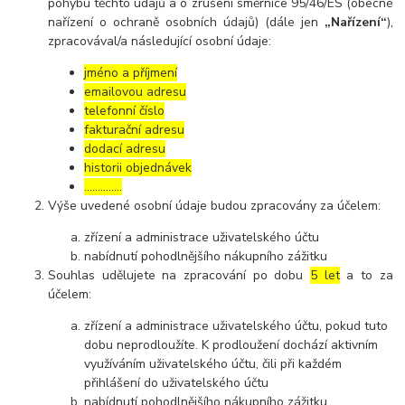
pohybu těchto údajů a o zrušení směrnice 95/46/ES (obecné
nařízení o ochraně osobních údajů) (dále jen
„Nařízení“
),
zpracovával/a následující osobní údaje:
jméno a příjmení
emailovou adresu
telefonní číslo
fakturační adresu
dodací adresu
historii objednávek
…………..
Výše uvedené osobní údaje budou zpracovány za účelem:
zřízení a administrace uživatelského účtu
nabídnutí pohodlnějšího nákupního zážitku
Souhlas udělujete na zpracování po dobu
5 let
a to za
účelem:
zřízení a administrace uživatelského účtu, pokud tuto
dobu neprodloužíte. K prodloužení dochází aktivním
využíváním uživatelského účtu, čili při každém
přihlášení do uživatelského účtu
nabídnutí pohodlnějšího nákupního zážitku