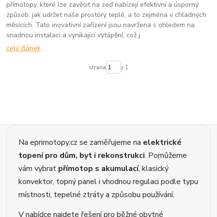
přímotopy, které lze zavěsit na zeď nabízejí efektivní a úsporný
způsob, jak udržet naše prostory teplé, a to zejména v chladných
měsících. Tato inovativní zařízení jsou navržena s ohledem na
snadnou instalaci a vynikající vytápění, což j
celý článek
strana
z 1
Na eprimotopy.cz se zaměřujeme na
elektrické
topení pro dům, byt i rekonstrukci
. Pomůžeme
vám vybrat
přímotop s akumulací
, klasický
konvektor, topný panel i vhodnou regulaci podle typu
místnosti, tepelné ztráty a způsobu používání.
V nabídce najdete řešení pro běžné obytné