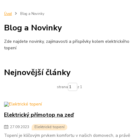
průtokáč
topené rohože
přímotopy do bytu
elektrické topení do bytu
infrapanely
ceny energie
topení v bytě
topení elektřinou
Úvod
Blog a Novinky
topení plynem
nízkoenergetický přímotop
dům
fve
fotovoltaika
Blog a Novinky
sdílení elektřiny z fve
Zde najdete novinky, zajímavosti a příspěvky kolem elektrického
topení
Nejnovější články
strana
z 1
Elektrický přímotop na zeď
27
.
09
.
2023
Elektrické topení
Topení je klíčovým prvkem komfortu v našich domovech, a právě