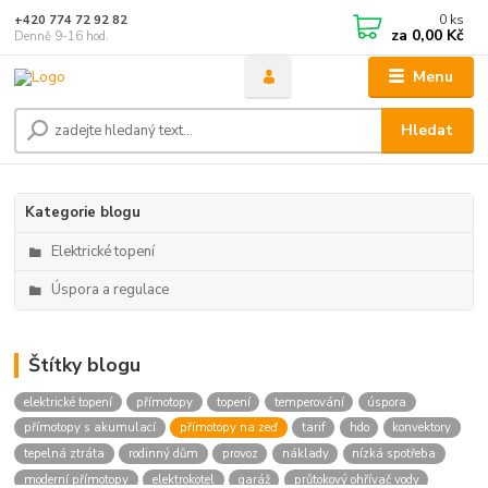
0
ks
+420 774 72 92 82
za
0,00 Kč
Denně 9-16 hod.
Menu
Hledat
Kategorie blogu
Elektrické topení
Úspora a regulace
Štítky blogu
elektrické topení
přímotopy
topení
temperování
úspora
přímotopy s akumulací
přímotopy na zeď
tarif
hdo
konvektory
tepelná ztráta
rodinný dům
provoz
náklady
nízká spotřeba
moderní přímotopy
elektrokotel
garáž
průtokový ohřívač vody