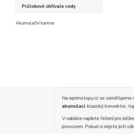
Průtokové ohřívače vody
Akumulační kamna
Na eprimotopy.cz se zaměřujeme
akumulací
, klasický konvektor, t
V nabídce najdete řešení pro běžn
provozem. Pokud si nejste jistí v