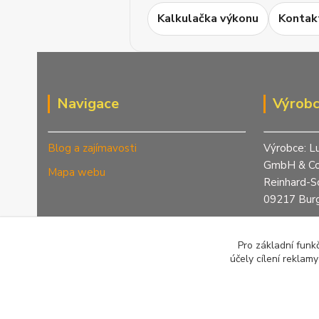
Kalkulačka výkonu
Kontak
Navigace
Výrob
Blog a zajímavosti
Výrobce: L
GmbH & Co
Mapa webu
Reinhard-S
09217 Burg
Telefon: +
info@green
Pro základní funk
www.eprim
účely cílení reklam
www.lucht-