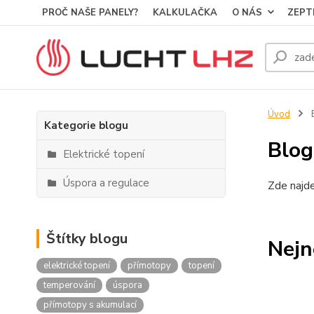
PROČ NAŠE PANELY?
KALKULAČKA
O NÁS
ZEPT
Úvod
B
Kategorie blogu
Blog
Elektrické topení
Úspora a regulace
Zde najde
Štítky blogu
Nejn
elektrické topení
přímotopy
topení
temperování
úspora
přímotopy s akumulací