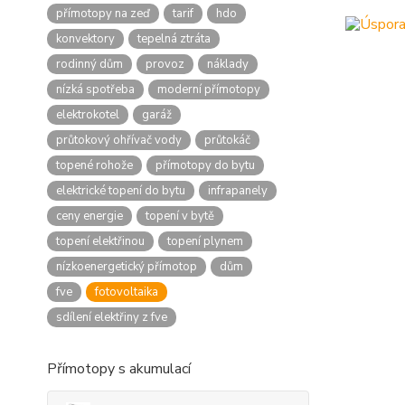
přímotopy na zeď
tarif
hdo
konvektory
tepelná ztráta
rodinný dům
provoz
náklady
nízká spotřeba
moderní přímotopy
elektrokotel
garáž
průtokový ohřívač vody
průtokáč
topené rohože
přímotopy do bytu
elektrické topení do bytu
infrapanely
ceny energie
topení v bytě
topení elektřinou
topení plynem
nízkoenergetický přímotop
dům
fve
fotovoltaika
sdílení elektřiny z fve
Přímotopy s akumulací