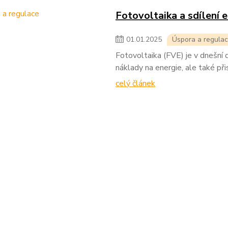
Fotovoltaika a sdílení 
01
.
01
.
2025
Úspora a regula
Fotovoltaika (FVE) je v dnešní d
náklady na energie, ale také při
celý článek