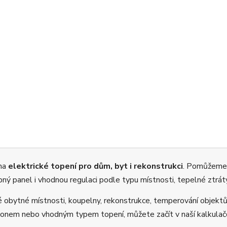
 na
elektrické topení pro dům, byt i rekonstrukci
. Pomůžeme
opný panel i vhodnou regulaci podle typu místnosti, tepelné ztrát
é obytné místnosti, koupelny, rekonstrukce, temperování objektů
ýkonem nebo vhodným typem topení, můžete začít v naší kalkula