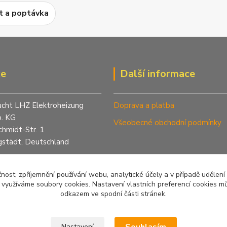
t a poptávka
ce
Další informace
ucht LHZ Elektroheizung
Doprava a platba
. KG
Všeobecné obchodní podmínky
chmidt-Str. 1
städt, Deutschland
420 774 72 92 82
step.cz
čnost, zpříjemnění používání webu, analytické účely a v případě udělení
otopy.cz
y využíváme soubory cookies. Nastavení vlastních preferencí cookies mů
odkazem ve spodní části stránek.
lhz.de
Nastavení