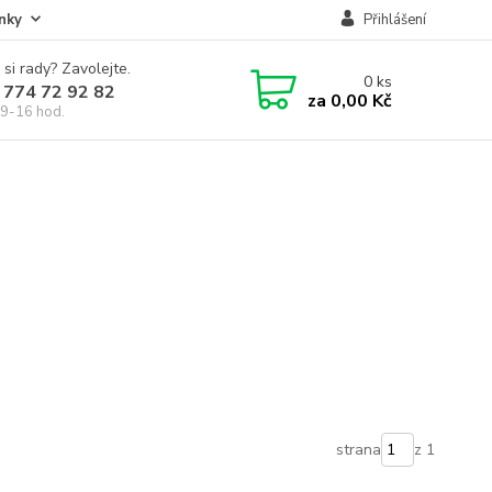
nky
Přihlášení
 si rady? Zavolejte.
0
ks
 774 72 92 82
za
0,00 Kč
9-16 hod.
strana
z 1