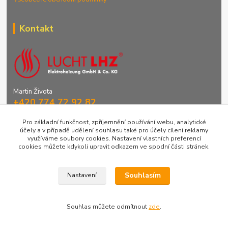
Kontakt
Martin Života
+420 774 72 92 82
Denně 9-16 hod.
Pro základní funkčnost, zpříjemnění používání webu, analytické
účely a v případě udělení souhlasu také pro účely cílení reklamy
info@greenstep.cz
využíváme soubory cookies. Nastavení vlastních preferencí
cookies můžete kdykoli upravit odkazem ve spodní části stránek.
Souhlasím
Nastavení
Elektrické topení s akumulací 2020 - nový design
Souhlas můžete odmítnout
zde
.
Vytvořeno na
Eshop-rychle.cz