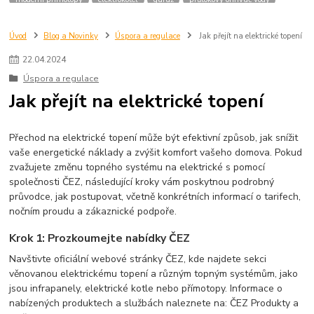
průtokáč
topené rohože
přímotopy do bytu
elektrické topení do bytu
infrapanely
ceny energie
topení v bytě
topení elektřinou
Úvod
Blog a Novinky
Úspora a regulace
Jak přejít na elektrické topení
topení plynem
nízkoenergetický přímotop
dům
fve
fotovoltaika
22
.
04
.
2024
sdílení elektřiny z fve
Úspora a regulace
Jak přejít na elektrické topení
Přechod na elektrické topení může být efektivní způsob, jak snížit
vaše energetické náklady a zvýšit komfort vašeho domova. Pokud
zvažujete změnu topného systému na elektrické s pomocí
společnosti ČEZ, následující kroky vám poskytnou podrobný
průvodce, jak postupovat, včetně konkrétních informací o tarifech,
nočním proudu a zákaznické podpoře.
Krok 1: Prozkoumejte nabídky ČEZ
Navštivte oficiální webové stránky ČEZ, kde najdete sekci
věnovanou elektrickému topení a různým topným systémům, jako
jsou infrapanely, elektrické kotle nebo přímotopy. Informace o
nabízených produktech a službách naleznete na:
ČEZ Produkty a