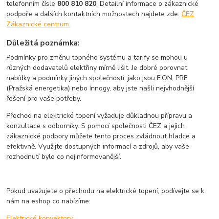
telefonním čísle
800 810 820
. Detailní informace o zákaznické
podpoře a dalších kontaktních možnostech najdete zde:
ČEZ
Zákaznické centrum.
Důležitá poznámka:
Podmínky pro změnu topného systému a tarify se mohou u
různých dodavatelů elektřiny mírně lišit. Je dobré porovnat
nabídky a podmínky jiných společností, jako jsou E.ON, PRE
(Pražská energetika) nebo Innogy, aby jste našli nejvhodnější
řešení pro vaše potřeby.
Přechod na elektrické topení vyžaduje důkladnou přípravu a
konzultace s odborníky. S pomocí společnosti ČEZ a jejich
zákaznické podpory můžete tento proces zvládnout hladce a
efektivně. Využijte dostupných informací a zdrojů, aby vaše
rozhodnutí bylo co nejinformovanější.
Pokud uvažujete o přechodu na elektrické topení, podívejte se k
nám na eshop co nabízíme:
Elektrické konvektory