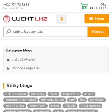
0
ks
+420 774 72 92 82
za
0,00 Kč
Denně 9-16 hod.
Menu
Hledat
Kategorie blogu
Elektrické topení
Úspora a regulace
Štítky blogu
elektrické topení
přímotopy
topení
temperování
úspora
přímotopy s akumulací
přímotopy na zeď
tarif
hdo
konvektory
tepelná ztráta
rodinný dům
provoz
náklady
nízká spotřeba
moderní přímotopy
elektrokotel
garáž
průtokový ohřívač vody