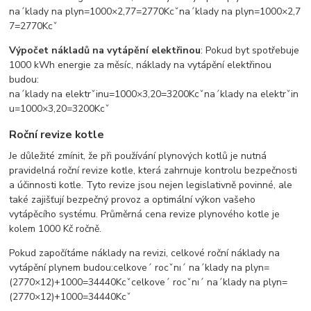
naˊklady na plyn=1000×2,77=2770Kcˇ
n
a
ˊ
klady na plyn
=
1000
×
2
,
7
7
=
2770
K
c
ˇ
Výpočet nákladů na vytápění elektřinou
: Pokud byt spotřebuje
1000 kWh energie za měsíc, náklady na vytápění elektřinou
budou:
naˊklady na elektrˇinu=1000×3,20=3200Kcˇ
n
a
ˊ
klady na elekt
r
ˇ
in
u
=
1000
×
3
,
20
=
3200
K
c
ˇ
Roční revize kotle
Je důležité zmínit, že při používání plynových kotlů je nutná
pravidelná roční revize kotle, která zahrnuje kontrolu bezpečnosti
a účinnosti kotle. Tyto revize jsou nejen legislativně povinné, ale
také zajišťují bezpečný provoz a optimální výkon vašeho
vytápěcího systému. Průměrná cena revize plynového kotle je
kolem 1000 Kč ročně.
Pokud započítáme náklady na revizi, celkové roční náklady na
vytápění plynem budou:
celkoveˊ rocˇnıˊ naˊklady na plyn=
(2770×12)+1000=34440Kcˇ
celkov
e
ˊ
ro
c
ˇ
n
ı
ˊ
n
a
ˊ
klady na plyn
=
(
2770
×
12
)
+
1000
=
34440
K
c
ˇ