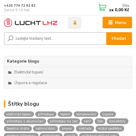
0
ks
+420 774 72 92 82
za
0,00 Kč
Denně 9-16 hod.
Menu
Hledat
Kategorie blogu
Elektrické topení
Úspora a regulace
Štítky blogu
elektrické topení
přímotopy
topení
temperování
úspora
přímotopy s akumulací
přímotopy na zeď
tarif
hdo
konvektory
tepelná ztráta
rodinný dům
provoz
náklady
nízká spotřeba
moderní přímotopy
elektrokotel
garáž
průtokový ohřívač vody