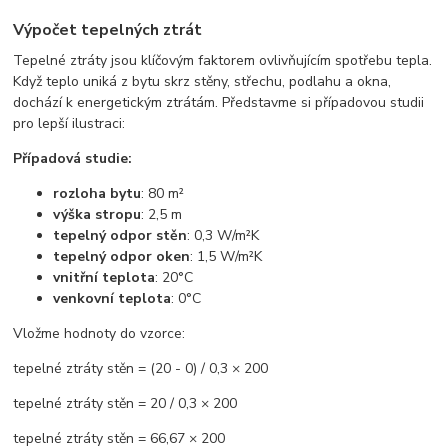
Výpočet tepelných ztrát
Tepelné ztráty jsou klíčovým faktorem ovlivňujícím spotřebu tepla.
Když teplo uniká z bytu skrz stěny, střechu, podlahu a okna,
dochází k energetickým ztrátám. Představme si případovou studii
pro lepší ilustraci:
Případová studie:
rozloha bytu
: 80 m²
výška stropu
: 2,5 m
tepelný odpor stěn
: 0,3 W/m²K
tepelný odpor oken
: 1,5 W/m²K
vnitřní teplota
: 20°C
venkovní teplota
: 0°C
Vložme hodnoty do vzorce:
tepelné ztráty stěn = (20 - 0) / 0,3 × 200
tepelné ztráty stěn = 20 / 0,3 × 200
tepelné ztráty stěn = 66,67 × 200