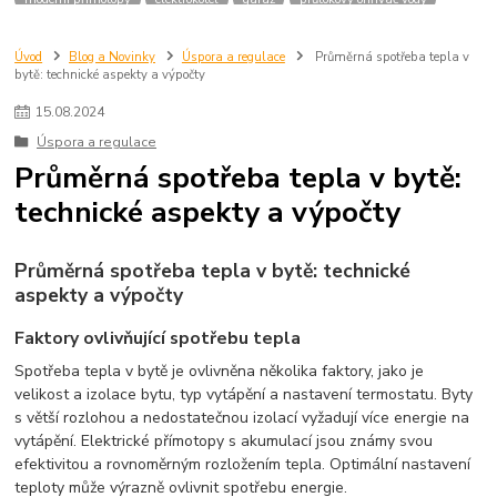
průtokáč
topené rohože
přímotopy do bytu
elektrické topení do bytu
infrapanely
ceny energie
topení v bytě
topení elektřinou
Úvod
Blog a Novinky
Úspora a regulace
Průměrná spotřeba tepla v
bytě: technické aspekty a výpočty
topení plynem
nízkoenergetický přímotop
dům
fve
fotovoltaika
sdílení elektřiny z fve
15
.
08
.
2024
Úspora a regulace
Průměrná spotřeba tepla v bytě:
technické aspekty a výpočty
Průměrná spotřeba tepla v bytě: technické
aspekty a výpočty
Faktory ovlivňující spotřebu tepla
Spotřeba tepla v bytě je ovlivněna několika faktory, jako je
velikost a izolace bytu, typ vytápění a nastavení termostatu. Byty
s větší rozlohou a nedostatečnou izolací vyžadují více energie na
vytápění. Elektrické přímotopy s akumulací jsou známy svou
efektivitou a rovnoměrným rozložením tepla. Optimální nastavení
teploty může výrazně ovlivnit spotřebu energie.