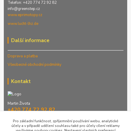
Telefon: +420 774 72 92 82
info@greenstep.cz
www.eprimotopy.cz
www.lucht-lhz.de
Další informace
Doprava a platba
Všeobecné obchodní podmínky
Kontakt
Martin Života
+420 774 72 92 82
Denně 9-16 hod.
Pro základní funkčnost, zpříjemnění používání webu, analytické
účely a v případě udělení souhlasu také pro účely cílení reklamy
info@greenstep.cz
využíváme soubory cookies. Nastavení vlastních preferencí