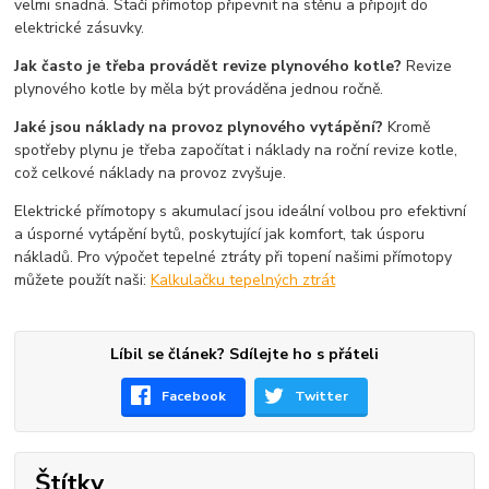
velmi snadná. Stačí přímotop připevnit na stěnu a připojit do
elektrické zásuvky.
Jak často je třeba provádět revize plynového kotle?
Revize
plynového kotle by měla být prováděna jednou ročně.
Jaké jsou náklady na provoz plynového vytápění?
Kromě
spotřeby plynu je třeba započítat i náklady na roční revize kotle,
což celkové náklady na provoz zvyšuje.
Elektrické přímotopy s akumulací jsou ideální volbou pro efektivní
a úsporné vytápění bytů, poskytující jak komfort, tak úsporu
nákladů. Pro výpočet tepelné ztráty při topení našimi přímotopy
můžete použít naši:
Kalkulačku tepelných ztrát
Líbil se článek? Sdílejte ho s přáteli
Facebook
Twitter
Štítky