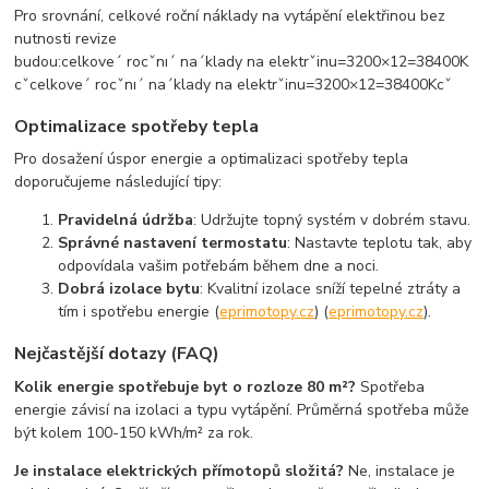
Pro srovnání, celkové roční náklady na vytápění elektřinou bez
nutnosti revize
budou:
celkoveˊ rocˇnıˊ naˊklady na elektrˇinu=3200×12=38400K
cˇ
celkov
e
ˊ
ro
c
ˇ
n
ı
ˊ
n
a
ˊ
klady na elekt
r
ˇ
inu
=
3200
×
12
=
38400
K
c
ˇ
Optimalizace spotřeby tepla
Pro dosažení úspor energie a optimalizaci spotřeby tepla
doporučujeme následující tipy:
Pravidelná údržba
: Udržujte topný systém v dobrém stavu.
Správné nastavení termostatu
: Nastavte teplotu tak, aby
odpovídala vašim potřebám během dne a noci.
Dobrá izolace bytu
: Kvalitní izolace sníží tepelné ztráty a
tím i spotřebu energie​
(
eprimotopy.cz
)
(
eprimotopy.cz
)
.
Nejčastější dotazy (FAQ)
Kolik energie spotřebuje byt o rozloze 80 m²?
Spotřeba
energie závisí na izolaci a typu vytápění. Průměrná spotřeba může
být kolem 100-150 kWh/m² za rok.
Je instalace elektrických přímotopů složitá?
Ne, instalace je