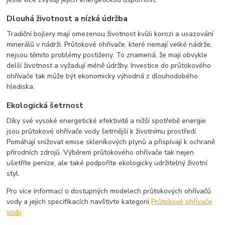
Dlouhá životnost a nízká údržba
Tradiční bojlery mají omezenou životnost kvůli korozi a usazování
minerálů v nádrži. Průtokové ohřívače, které nemají velké nádrže,
nejsou těmito problémy postiženy. To znamená, že mají obvykle
delší životnost a vyžadují méně údržby. Investice do průtokového
ohřívače tak může být ekonomicky výhodná z dlouhodobého
hlediska.
Ekologická šetrnost
Díky své vysoké energetické efektivitě a nižší spotřebě energie
jsou průtokové ohřívače vody šetrnější k životnímu prostředí.
Pomáhají snižovat emise skleníkových plynů a přispívají k ochraně
přírodních zdrojů. Výběrem průtokového ohřívače tak nejen
ušetříte peníze, ale také podpoříte ekologicky udržitelný životní
styl.
Pro více informací o dostupných modelech průtokových ohřívačů
vody a jejich specifikacích navštivte kategorii
Průtokové ohřívače
vody