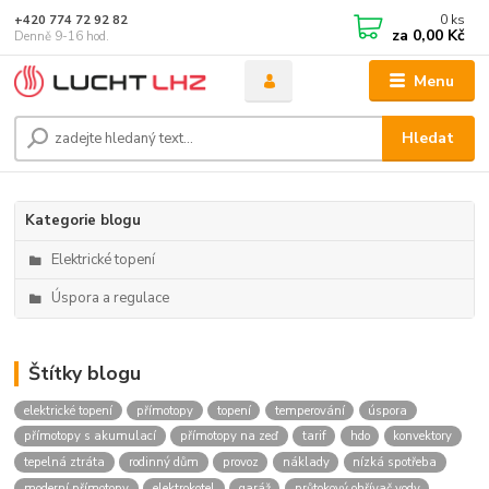
0
ks
+420 774 72 92 82
za
0,00 Kč
Denně 9-16 hod.
Menu
Hledat
Kategorie blogu
Elektrické topení
Úspora a regulace
Štítky blogu
elektrické topení
přímotopy
topení
temperování
úspora
přímotopy s akumulací
přímotopy na zeď
tarif
hdo
konvektory
tepelná ztráta
rodinný dům
provoz
náklady
nízká spotřeba
moderní přímotopy
elektrokotel
garáž
průtokový ohřívač vody