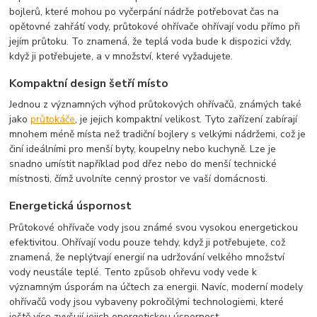
bojlerů, které mohou po vyčerpání nádrže potřebovat čas na
opětovné zahřátí vody, průtokové ohřívače ohřívají vodu přímo při
jejím průtoku. To znamená, že teplá voda bude k dispozici vždy,
když ji potřebujete, a v množství, které vyžadujete.
Kompaktní design šetří místo
Jednou z významných výhod průtokových ohřívačů, známých také
jako
průtokáče
, je jejich kompaktní velikost. Tyto zařízení zabírají
mnohem méně místa než tradiční bojlery s velkými nádržemi, což je
činí ideálními pro menší byty, koupelny nebo kuchyně. Lze je
snadno umístit například pod dřez nebo do menší technické
místnosti, čímž uvolníte cenný prostor ve vaší domácnosti.
Energetická úspornost
Průtokové ohřívače vody jsou známé svou vysokou energetickou
efektivitou. Ohřívají vodu pouze tehdy, když ji potřebujete, což
znamená, že neplýtvají energií na udržování velkého množství
vody neustále teplé. Tento způsob ohřevu vody vede k
významným úsporám na účtech za energii. Navíc, moderní modely
ohřívačů vody jsou vybaveny pokročilými technologiemi, které
ještě více zvyšují jejich energetickou úspornost.