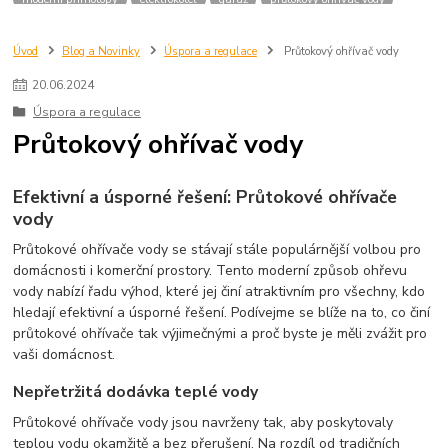
průtokáč
topené rohože
přímotopy do bytu
elektrické topení do bytu
infrapanely
ceny energie
topení v bytě
topení elektřinou
Úvod
Blog a Novinky
Úspora a regulace
Průtokový ohřívač vody
topení plynem
nízkoenergetický přímotop
dům
fve
fotovoltaika
20
.
06
.
2024
sdílení elektřiny z fve
Úspora a regulace
Průtokový ohřívač vody
Efektivní a úsporné řešení: Průtokové ohřívače
vody
Průtokové ohřívače vody se stávají stále populárnější volbou pro
domácnosti i komerční prostory. Tento moderní způsob ohřevu
vody nabízí řadu výhod, které jej činí atraktivním pro všechny, kdo
hledají efektivní a úsporné řešení. Podívejme se blíže na to, co činí
průtokové ohřívače tak výjimečnými a proč byste je měli zvážit pro
vaši domácnost.
Nepřetržitá dodávka teplé vody
Průtokové ohřívače vody jsou navrženy tak, aby poskytovaly
teplou vodu okamžitě a bez přerušení. Na rozdíl od tradičních