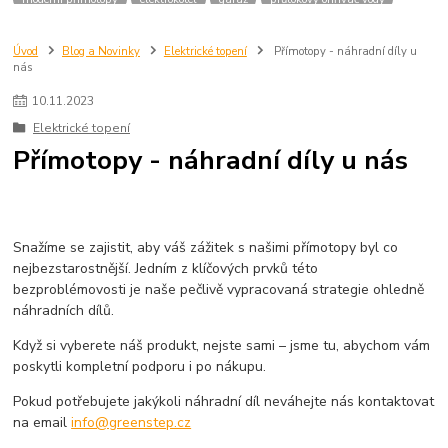
průtokáč
topené rohože
přímotopy do bytu
elektrické topení do bytu
infrapanely
ceny energie
topení v bytě
topení elektřinou
Úvod
Blog a Novinky
Elektrické topení
Přímotopy - náhradní díly u
nás
topení plynem
nízkoenergetický přímotop
dům
fve
fotovoltaika
sdílení elektřiny z fve
10
.
11
.
2023
Elektrické topení
Přímotopy - náhradní díly u nás
Snažíme se zajistit, aby váš zážitek s našimi přímotopy byl co
nejbezstarostnější. Jedním z klíčových prvků této
bezproblémovosti je naše pečlivě vypracovaná strategie ohledně
náhradních dílů.
Když si vyberete náš produkt, nejste sami – jsme tu, abychom vám
poskytli kompletní podporu i po nákupu.
Pokud potřebujete jakýkoli náhradní díl neváhejte nás kontaktovat
na email
info@greenstep.cz