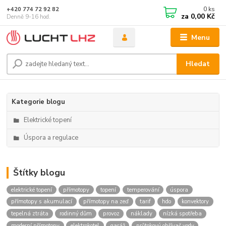
0
ks
+420 774 72 92 82
za
0,00 Kč
Denně 9-16 hod.
Menu
Hledat
Kategorie blogu
Elektrické topení
Úspora a regulace
Štítky blogu
elektrické topení
přímotopy
topení
temperování
úspora
přímotopy s akumulací
přímotopy na zeď
tarif
hdo
konvektory
tepelná ztráta
rodinný dům
provoz
náklady
nízká spotřeba
moderní přímotopy
elektrokotel
garáž
průtokový ohřívač vody