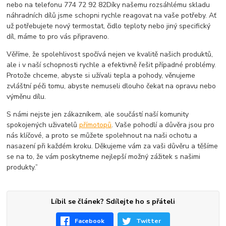
nebo na telefonu 774 72 92 82
Díky našemu rozsáhlému skladu
náhradních dílů jsme schopni rychle reagovat na vaše potřeby. Ať
už potřebujete nový termostat, čidlo teploty nebo jiný specifický
díl, máme to pro vás připraveno.
Věříme, že spolehlivost spočívá nejen ve kvalitě našich produktů,
ale i v naší schopnosti rychle a efektivně řešit případné problémy.
Protože chceme, abyste si užívali tepla a pohody, věnujeme
zvláštní péči tomu, abyste nemuseli dlouho čekat na opravu nebo
výměnu dílu.
S námi nejste jen zákazníkem, ale součástí naší komunity
spokojených uživatelů
přímotopů
. Vaše pohodlí a důvěra jsou pro
nás klíčové, a proto se můžete spolehnout na naši ochotu a
nasazení při každém kroku. Děkujeme vám za vaši důvěru a těšíme
se na to, že vám poskytneme nejlepší možný zážitek s našimi
produkty.”
Líbil se článek? Sdílejte ho s přáteli
Facebook
Twitter