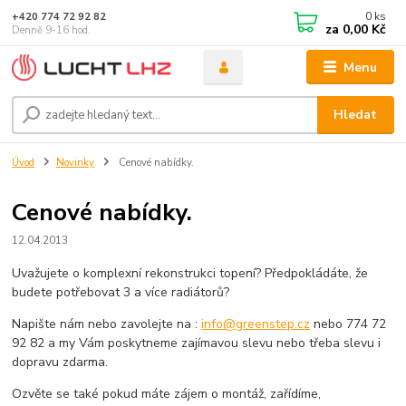
0
ks
+420 774 72 92 82
za
0,00 Kč
Denně 9-16 hod.
Menu
Hledat
Úvod
Novinky
Cenové nabídky.
Cenové nabídky.
12.04.2013
Uvažujete o komplexní rekonstrukci topení? Předpokládáte, že
budete potřebovat 3 a více radiátorů?
Napište nám nebo zavolejte na :
info@greenstep.cz
nebo 774 72
92 82 a my Vám poskytneme zajímavou slevu nebo třeba slevu i
dopravu zdarma.
Ozvěte se také pokud máte zájem o montáž, zařídíme,