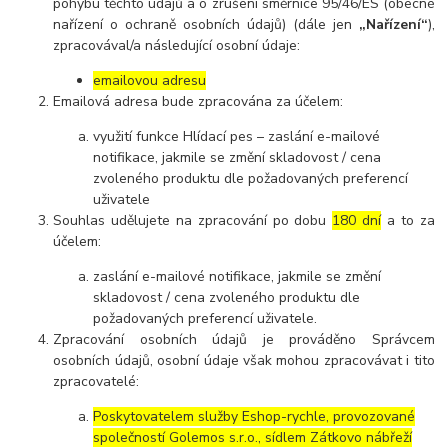
pohybu těchto údajů a o zrušení směrnice 95/46/ES (obecné
nařízení o ochraně osobních údajů) (dále jen
„Nařízení“
),
zpracovával/a následující osobní údaje:
emailovou adresu
Emailová adresa bude zpracována za účelem:
využití funkce Hlídací pes – zaslání e-mailové
notifikace, jakmile se změní skladovost / cena
zvoleného produktu dle požadovaných preferencí
uživatele
Souhlas udělujete na zpracování po dobu
180 dní
a to za
účelem:
zaslání e-mailové notifikace, jakmile se změní
skladovost / cena zvoleného produktu dle
požadovaných preferencí uživatele.
Zpracování osobních údajů je prováděno Správcem
osobních údajů, osobní údaje však mohou zpracovávat i tito
zpracovatelé:
Poskytovatelem služby Eshop-rychle, provozované
společností Golemos s.r.o., sídlem Zátkovo nábřeží