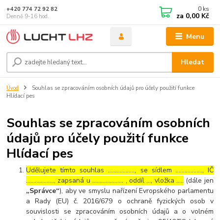
0
ks
+420 774 72 92 82
za
0,00 Kč
Denně 9-16 hod.
Menu
Hledat
Úvod
Souhlas se zpracováním osobních údajů pro účely použití funkce
Hlídací pes
Souhlas se zpracováním osobních
údajů pro účely použití funkce
Hlídací pes
Udělujete tímto souhlas ……………..., se sídlem ………………, IČ
………………., zapsaná u ………………… , oddíl …, vložka …..
(dále jen
„Správce“
), aby ve smyslu nařízení Evropského parlamentu
a Rady (EU) č. 2016/679 o ochraně fyzických osob v
souvislosti se zpracováním osobních údajů a o volném