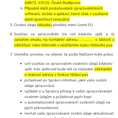
448/73, 370 01, České Budějovice
Případně další poskytovatelé zpracovatelských
softwarů, služeb a aplikací, které však v současné
době společnost nevyužívá.
Osobní údaje
nebudou
předány mimo území EU.
Souhlas se zpracováním lze vzít kdykoliv zpět, a to
zasláním emailu na kontaktní adresu ..……………. s žádostí o
odhlášení, nebo kliknutím v obdrženém mailu Hlídacího psa
.
Vezměte, prosíme, na vědomí, že podle Nařízení máte právo:
vzít souhlas se zpracováním osobních údajů kdykoliv
zpět, toto zpětvzetí bude mít za následek
odstranění
e-mailové adresy z funkce Hlídací pes
požadovat po Správci informaci, jaké vaše osobní
údaje zpracovává
vyžádat si u Správce přístup k vašim zpracovávaným
osobním údajům a požadovat jejich kopii
u automatizovaně zpracovaných osobních údajů na
jejich přenositelnost
nechat vaše zpracovávané osobní údaje aktualizovat