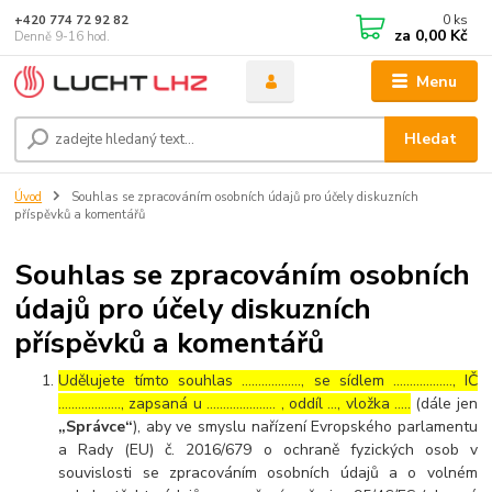
0
ks
+420 774 72 92 82
za
0,00 Kč
Denně 9-16 hod.
Menu
Hledat
Úvod
Souhlas se zpracováním osobních údajů pro účely diskuzních
příspěvků a komentářů
Souhlas se zpracováním osobních
údajů pro účely diskuzních
příspěvků a komentářů
Udělujete tímto souhlas ……………..., se sídlem ………………, IČ
………………., zapsaná u ………………… , oddíl …, vložka …..
(dále jen
„Správce“
), aby ve smyslu nařízení Evropského parlamentu
a Rady (EU) č. 2016/679 o ochraně fyzických osob v
souvislosti se zpracováním osobních údajů a o volném