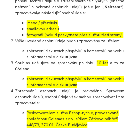
pohybu těchto údajů a o zrušení směrnice 95/46/ES (obecné
nařízení o ochraně osobních údajů) (dále jen
„Nařízení“
),
zpracovával/a následující osobní údaje:
jméno / přezdívku
emailovou adresu
fotografii (pokud poskytnete přes službu třetí strany).
Výše uvedené osobní údaje budou zpracovány za účelem:
zobrazení diskuzních příspěvků a komentářů na webu
s informacemi o diskutujícím
Souhlas udělujete na zpracování po dobu
10 let
a to za
účelem:
zobrazení diskuzních příspěvků a komentářů na webu
s informacemi o diskutujícím
Zpracování osobních údajů je prováděno Správcem
osobních údajů, osobní údaje však mohou zpracovávat i tito
zpracovatelé:
Poskytovatelem služby Eshop-rychle, provozované
společností Golemos s.r.o., sídlem Zátkovo nábřeží
448/73, 370 01, České Budějovice