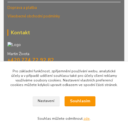
Doprava a platba
Všeobecné obchodní podmínky
Kontakt
Martin Života
+420 774 72 92 82
Denně 9-16 hod.
Pro základní funkčnost, zpříjemnění používání webu, analytické
účely a v případě udělení souhlasu také pro účely cílení reklamy
info@greenstep.cz
využíváme soubory cookies. Nastavení vlastních preferencí
cookies můžete kdykoli upravit odkazem ve spodní části stránek.
Souhlasím
Nastavení
Elektrické topení s akumulací 2020 - nový design
Souhlas můžete odmítnout
zde
.
Vytvořeno na
Eshop-rychle.cz