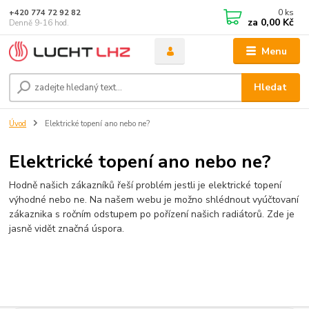
0
ks
+420 774 72 92 82
za
0,00 Kč
Denně 9-16 hod.
Menu
Hledat
Úvod
Elektrické topení ano nebo ne?
Elektrické topení ano nebo ne?
Hodně našich zákazníků řeší problém jestli je elektrické topení
výhodné nebo ne. Na našem webu je možno shlédnout vyúčtovaní
zákaznika s ročním odstupem po pořízení našich radiátorů. Zde je
jasně vidět značná úspora.