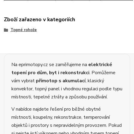
Zboží zařazeno v kategoriích
Topné rohože
Na eprimotopy.cz se zaměřujeme na
elektrické
topení pro dům, byt i rekonstrukci
. Pomůžeme
vám vybrat
přímotop s akumulací
, klasický
konvektor, topný panel i vhodnou regulaci podle typu
místnosti, tepelné ztráty a způsobu používání.
V nabídce najdete řešení pro běžné obytné
místnosti, koupelny, rekonstrukce, temperování
objektů i prostory s nepravidelným provozem. Pokud
si nejste jistí výkonem nebo vhodným typem topení,