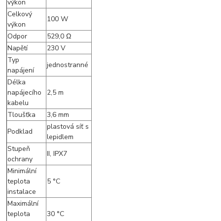
výkon
Celkový
100 W
výkon
Odpor
529,0 Ω
Napětí
230 V
Typ
jednostranné
napájení
Délka
napájecího
2,5 m
kabelu
Tloušťka
3,6 mm
plastová síť s
Podklad
lepidlem
Stupeň
II, IPX7
ochrany
Minimální
teplota
5 °C
instalace
Maximální
teplota
30 °C