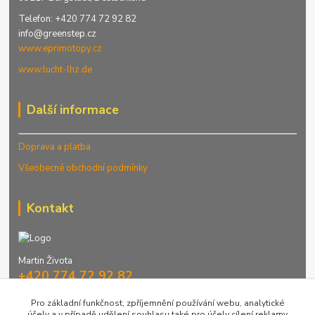
Telefon: +420 774 72 92 82
info@greenstep.cz
www.eprimotopy.cz
www.lucht-lhz.de
Další informace
Doprava a platba
Všeobecné obchodní podmínky
Kontakt
Martin Života
+420 774 72 92 82
Denně 9-16 hod.
Pro základní funkčnost, zpříjemnění používání webu, analytické
účely a v případě udělení souhlasu také pro účely cílení reklamy