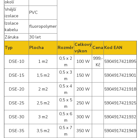
okolí
Vnější
PVC
izolace
Izolace
fluoropolymer
kabelu
Záruka
30 let
Celkový
Typ
Plocha
Rozměr
Cena
Kod EAN
výkon
0,5 x 2
999,-
DSE-10
1 m2
100 W
5904917421895
m
Kč
0,5 x 3
DSE-15
1,5 m2
150 W
5904917421901
m
0,5 x 4
DSE-20
2 m2
200 W
5904917421918
m
0,5 x 5
DSE-25
2,5 m2
250 W
5904917421925
m
0,5 x 6
DSE-30
3 m2
300 W
5904917421932
m
0,5 x 7
DSE-35
3,5 m2
350 W
5904917421949
m