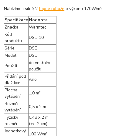
Nabízíme i silnější
topné rohože
o výkonu 170W/m2
Specifikace
Hodnota
Značka
Warmtec
Kód
DSE-10
produktu
Série
DSE
Model
DSE
do vnitřního
Použití
použití
Přidání pod
Ano
dlaždice
Plocha
1,0 m²
vytápění
Rozměr
0,5 x 2 m
vytápění
Fyzický
0,48 x 2 m
rozměr
(+/- 2 cm)
Jednotkový
100 W/m²