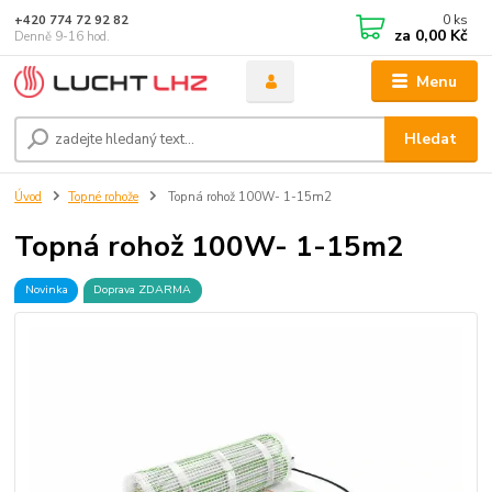
0
ks
+420 774 72 92 82
za
0,00 Kč
Denně 9-16 hod.
Menu
Hledat
Úvod
Topné rohože
Topná rohož 100W- 1-15m2
Topná rohož 100W- 1-15m2
Novinka
Doprava ZDARMA