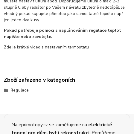
můžete nastavit útlum apod. Doporučujeme útlum o max. 2-3
stupně C aby radiátor po Vašem návratu zbytečně nedotápěl. Je
vhodný pokud kupujete přímotop jako samostatné topidlo např.
jen jeden dva kusy.
Pokud potřebuje pomoci s naplánováním regulace teplot
napište nebo zavolejte.
Zde je krátké video s nastavením termostatu
Zboží zařazeno v kategoriích
Regulace
Na eprimotopy.cz se zaměřujeme na
elektrické
topení pro dům, byt i rekonstrukci
. Pomůžeme