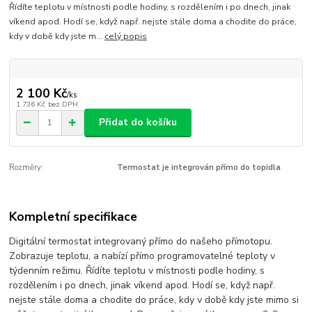
Řídíte teplotu v místnosti podle hodiny, s rozdělením i po dnech, jinak
víkend apod. Hodí se, když např. nejste stále doma a chodite do práce,
kdy v době kdy jste m...
celý popis
2 100 Kč
/
ks
1 736 Kč
bez DPH
Přidat do košíku
Rozměry:
Termostat je integrován přímo do topidla
Kompletní specifikace
Digitální termostat integrovaný přímo do našeho přímotopu.
Zobrazuje teplotu, a nabízí přímo programovatelné teploty v
týdenním režimu. Řídíte teplotu v místnosti podle hodiny, s
rozdělením i po dnech, jinak víkend apod. Hodí se, když např.
nejste stále doma a chodite do práce, kdy v době kdy jste mimo si