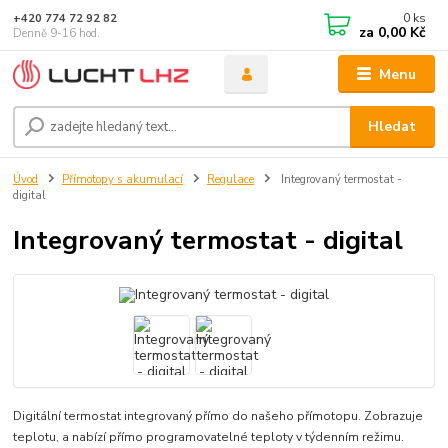
0
ks
+420 774 72 92 82
za
0,00 Kč
Denně 9-16 hod.
Menu
Hledat
Úvod
Přímotopy s akumulací
Regulace
Integrovaný termostat -
digital
Integrovaný termostat - digital
Digitální termostat integrovaný přímo do našeho přímotopu. Zobrazuje
teplotu, a nabízí přímo programovatelné teploty v týdenním režimu.