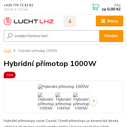
0
ks
+420 774 72 92 82
za
0,00 Kč
Denně 9-16 hod.
Menu
Hledat
Úvod
Hybridní přímotop 1000W
Hybridní přímotop 1000W
Akce
Hybridní přímotopy serie Crystal. Uvnitř přímotopu je keramická deska
určená k akumulaci vyzařovaného tepla. Uspora oproti klasickým