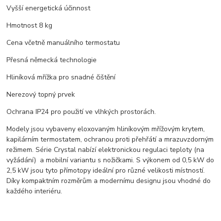
Vyšší energetická účinnost
Hmotnost 8 kg
Cena včetně manuálního termostatu
Přesná německá technologie
Hliníková mřížka pro snadné čištění
Nerezový topný prvek
Ochrana IP24 pro použití ve vlhkých prostorách.
Modely jsou vybaveny eloxovaným hliníkovým mřížovým krytem,
kapilárním termostatem, ochranou proti přehřátí a mrazuvzdorným
režimem. Série Crystal nabízí elektronickou regulaci teploty (na
vyžádání) a mobilní variantu s nožičkami. S výkonem od 0,5 kW do
2,5 kW jsou tyto přímotopy ideální pro různé velikosti místností.
Díky kompaktním rozměrům a modernímu designu jsou vhodné do
každého interiéru.