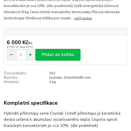
konvektorům je cca 10%. (dle podmínek) Vyšší energetická účinnost
Hmotnost 8 kg Cena včetně manuálního termostatu Přesná německá
technologie Hliníková mřížka pro snadn...
celý popis
6 000 Kč
/
ks
4 959 Kč
bez DPH
Přidat do košíku
Číslo produktu:
102
Rozměry:
rozměry: 415x445x85 mm
Hmotnost:
4 kg
Kompletní specifikace
Hybridní přímotopy serie Crystal. Uvnitř přímotopu je keramická
deska určená k akumulaci vyzařovaného tepla. Uspora oproti
klasickým konvektorům je cca 10%. (dle podmínek)