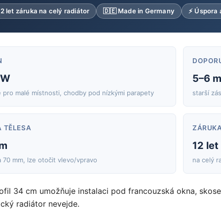
12 let záruka na celý radiátor
🇩🇪 Made in Germany
⚡ Úspora 
N
DOPOR
 W
5–6 m
pro malé místnosti, chodby pod nízkými parapety
starší zá
 TĚLESA
ZÁRUK
cm
12 let
 70 mm, lze otočit vlevo/vpravo
na celý r
ofil 34 cm umožňuje instalaci pod francouzská okna, skos
ický radiátor nevejde.