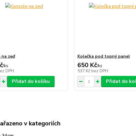
 na zeď
Kolečka pod topný panel
č
650 Kč
/
ks
/
ks
ez DPH
537 Kč
bez DPH
Přidat do košíku
Přidat do ko
zařazeno v kategoriích
a 34cm