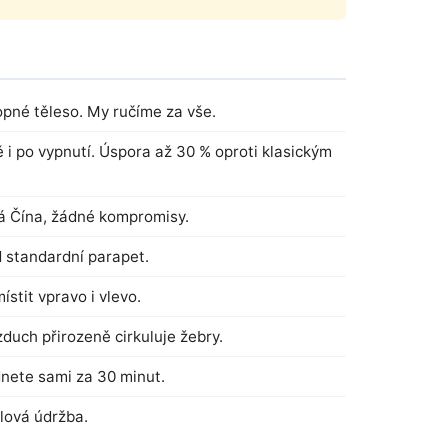
pné těleso. My ručíme za vše.
i po vypnutí. Úspora až 30 % oproti klasickým
á Čína, žádné kompromisy.
d standardní parapet.
stit vpravo i vlevo.
uch přirozeně cirkuluje žebry.
nete sami za 30 minut.
ulová údržba.