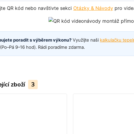
te QR kód nebo navštivte sekci
Otázky & Návody
pro vide
bujete poradit s výběrem výkonu?
Využijte naši
kalkulačku tepel
(Po–Pá 9–16 hod). Rádi poradíme zdarma.
jící zboží
3