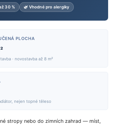
až 30 %
🌿 Vhodné pro alergiky
UČENÁ PLOCHA
²
stavba · novostavba až 8 m²
A
adiátor, nejen topné těleso
ené stropy nebo do zimních zahrad — míst,