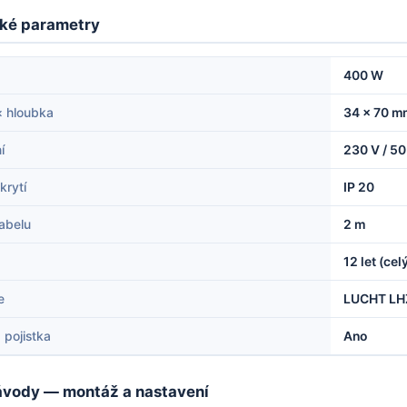
ké parametry
400 W
× hloubka
34 × 70 m
í
230 V / 50
krytí
IP 20
abelu
2 m
12 let (cel
e
LUCHT LHZ
 pojistka
Ano
vody — montáž a nastavení