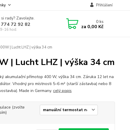
nky
Přihlášení
 si rady? Zavolejte.
0
ks
 774 72 92 82
za
0,00 Kč
9-16 hod.
400W | Lucht LHZ | výška 34 cm
W | Lucht LHZ | výška 34 cm
ý akumulační přímotop 400 W, výška 34 cm. Záruka 12 let na
adiátor. Vhodný pro místnosti 5–6 m² (starší zástavba) nebo 8
vostavba). Made in Germany.
celý popis
ulace (zvolte
sím)