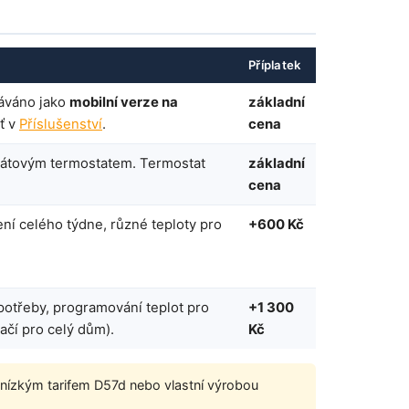
Příplatek
dáváno jako
mobilní verze na
základní
ť v
Příslušenství
.
cena
drátovým termostatem. Termostat
základní
cena
ní celého týdne, různé teploty pro
+600 Kč
spotřeby, programování teplot pro
+1 300
ačí pro celý dům).
Kč
nízkým tarifem D57d nebo vlastní výrobou