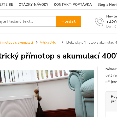
EJTE SE
OTÁZKY-NÁVODY
KONTAKT-POPTÁVKA
Blog a Novi
Nevíte
Hledat
+420
Denně 
římotopy s akumulací
Výška 34cm
Elektrický přímotop s akumulací 
trický přímotop s akumulací 400
Německ
celý r
m² (no
Reg
pro