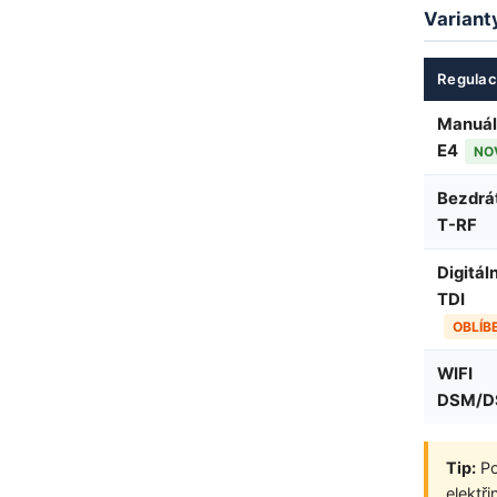
Variant
Regula
Manuál
E4
NO
Bezdrá
T-RF
Digitáln
TDI
OBLÍB
WIFI
DSM/D
Tip:
Po
elektř