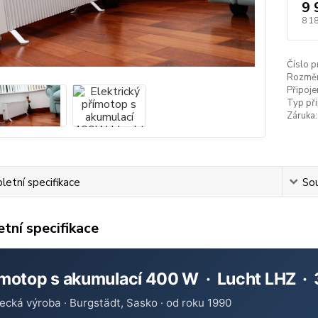
9 
8 1
Číslo p
Rozměr
Připojen
Typ při
Záruka:
etní specifikace
Sou
tní specifikace
ímotop s akumulací 400 W · Lucht LHZ · 3
cká výroba · Burgstädt, Sasko · od roku 1990