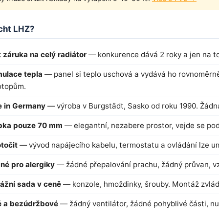
cht LHZ?
t záruka na celý radiátor
— konkurence dává 2 roky a jen na to
ulace tepla
— panel si teplo uschová a vydává ho rovnoměrně 
otopům.
 in Germany
— výroba v Burgstädt, Sasko od roku 1990. Žádn
bka pouze 70 mm
— elegantní, nezabere prostor, vejde se po
točit
— vývod napájecího kabelu, termostatu a ovládání lze umí
né pro alergiky
— žádné přepalování prachu, žádný průvan, vzd
ážní sada v ceně
— konzole, hmoždinky, šrouby. Montáž zvlád
é a bezúdržbové
— žádný ventilátor, žádné pohyblivé části, n