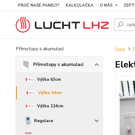
PROČ NAŠE PANELY?
KALKULAČKA
O NÁS
ZEPT
Přímotopy s akumulací
Úvod
P
Elek
Přímotopy s akumulací
Výška 63cm
Výška 34cm
Výška 124cm
Regulace