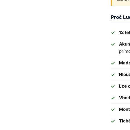
Proč Lu
12 le
Akum
přím
Made
Hlou
Lze o
Vhod
Mont
Tich