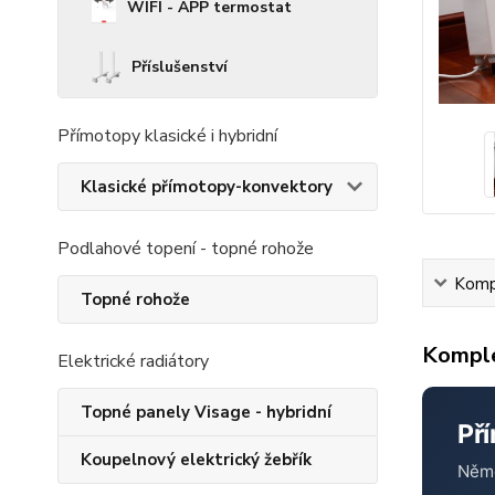
WIFI - APP termostat
Příslušenství
Přímotopy klasické i hybridní
Klasické přímotopy-konvektory
Podlahové topení - topné rohože
Kompl
Topné rohože
Komple
Elektrické radiátory
Topné panely Visage - hybridní
Př
Koupelnový elektrický žebřík
Něme