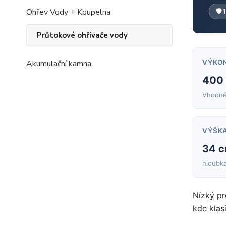
Ohřev Vody + Koupelna
🛡 
Průtokové ohřívače vody
VÝKO
Akumulační kamna
400
Vhodné 
VÝŠKA
34 
hloubka
Nízký pr
kde klas