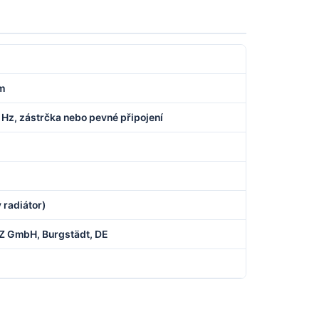
m
 Hz, zástrčka nebo pevné připojení
ý radiátor)
 GmbH, Burgstädt, DE