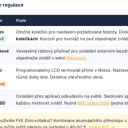
y regulace
ce
Popis
ní
Otočné kolečko pro nastavení požadované teploty. Do
kolečkách
. Konzoli pro montáž na zeď objednejte zvláš
VÉ
tové
Vestavěný rádiový přijímač pro ovládání externím bez
objednejte zvlášť v sekci
Regulace
.
í
Programovatelný LCD termostat přímo v tělese. Nastave
různé doby dne. Detekce otevřeného okna.
ENÉ
Ovládání přes aplikaci odkudkoliv na světě. Sledování 
SD
každou místnost zvlášť. Nutná
WIFI brána DSM
(jedna st
užíváte FVE (fotovoltaiku)? Kombinace akumulačního přímotopu s 
iny může snížit náklady na vytápění o 40–50 %.
Více o FVE →