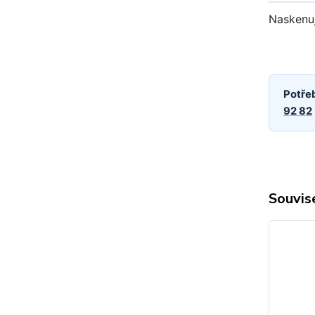
Naskenuj
Potře
92 82
Souvise