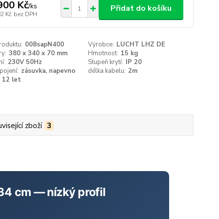
900 Kč
/
ks
Přidat do košíku
82 Kč
bez DPH
roduktu:
008sapN400
Výrobce:
LUCHT LHZ DE
y:
380 x 340 x 70 mm
Hmotnost:
15 kg
í:
230V 50Hz
Stupeň krytí:
IP 20
pojení:
zásuvka, napevno
délka kabelu:
2m
12 let
visející zboží
3
4 cm — nízký profil