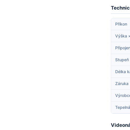
Technic
Příkon
Výška 
Připojen
Stupeň 
Délka k
Záruka
Výrobc
Tepelná
Videoná